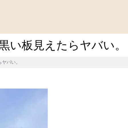
黒い板見えたらヤバい。
らヤバい。