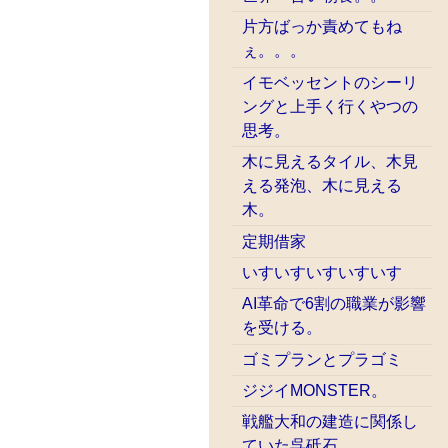
片方ばっか責めてもね
ぇ。。。
イモベッセントのシーリ
ングと上手く行くやつの
思考。
木に見えるタイル、木見
える発泡、木に見える
木。
定期借家
いすいすいすいすいす
AI革命で6割の職業が影響
を受ける。
ゴミプランとプラゴミ
ジジイMONSTER。
戦艦大和の建造に関係し
ていた呉砥石。。。