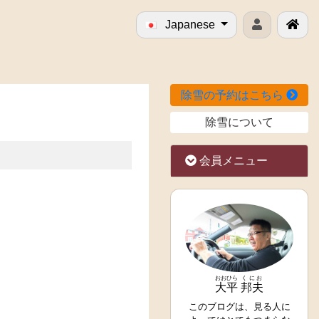
Japanese
除雪の予約はこちら
除雪について
会員メニュー
おおひら
くにお
大平
邦夫
このブログは、見る人に