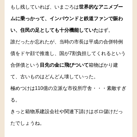
もし残していれば、いまごろは
世界的なアニメブー
ムに乗っかって、インバウンドと鉄道ファンで賑わ
い、住民の足としても十分機能していた
はず。
誰だったか忘れたが、当時の市長は平成の合併特例
債をドヤ顔で推進し、国が7割負担してくれるという
合併債という
目先の金に飛びついて
箱物ばかり建
て、古いものはどんどん壊していった。
極めつけは110億の立派な市役所庁舎・・・素敵すぎ
る。
きっと箱物系建設会社や関連下請けはボロ儲けだっ
たでしょうね。