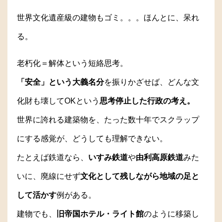
世界文化遺産級の建物もゴミ。。。ほんとに、呆れ
る。
老朽化＝解体という短絡思考。
「安全」という大義名分
を振りかざせば、どんな文
化財も壊してOKという
思考停止した行政の考え。
世界に誇れる建築物を、たった数十年でスクラップ
にする感覚が、どうしても理解できない。
たとえば鉄道なら、
いすみ鉄道
や
由利高原鉄道
みた
いに、廃線にせず
文化として残しながら地域の足と
して活かす
例がある。
建物でも、
旧帝国ホテル・ライト館
のように移築し