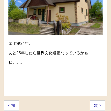
エボ築24年。
あと25年したら世界文化遺産なっているかも
ね。。。
< 前
次 >