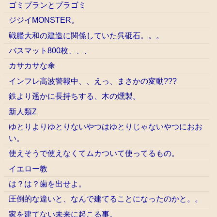
ゴミプランとプラゴミ
ジジイMONSTER。
戦艦大和の建造に関係していた呉砥石。。。
バスマット800枚、、、
カサカサな傘
インフレ高波警報中、、えっ、まさかの変動???
鉄より遥かに長持ちする、木の燻製。
新人類Z
ゆとりよりゆとりないやつはゆとりじゃないやつにおお
い。
使えそうで使えなくてムカついて使ってるもの。
イエロー教
は？は？歯を出せよ。
圧倒的な違いと、なんで建てることになったのかと。。
家を建てない未来に起こる事。