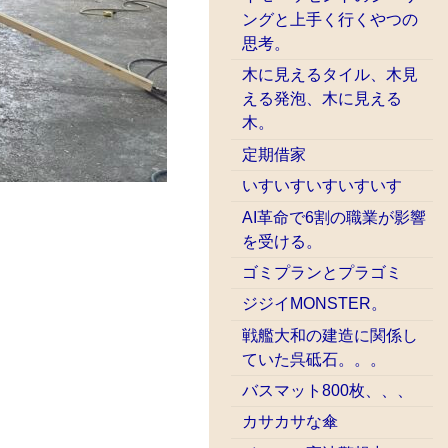
ングと上手く行くやつの
思考。
木に見えるタイル、木見
える発泡、木に見える
木。
定期借家
いすいすいすいすいす
AI革命で6割の職業が影響
を受ける。
ゴミプランとプラゴミ
ジジイMONSTER。
戦艦大和の建造に関係し
ていた呉砥石。。。
バスマット800枚、、、
カサカサな傘