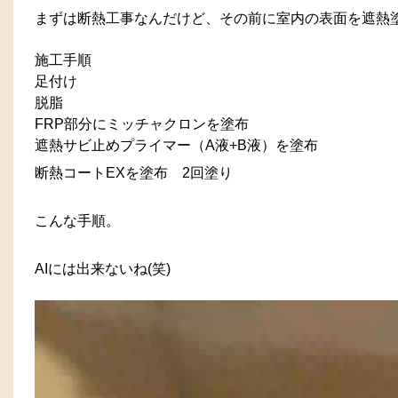
まずは断熱工事なんだけど、その前に室内の表面を遮熱
施工手順
足付け
脱脂
FRP部分にミッチャクロンを塗布
遮熱サビ止めプライマー（A液+B液）を塗布
断熱コートEXを塗布 2回塗り
こんな手順。
AIには出来ないね(笑)
動
画
プ
レ
ー