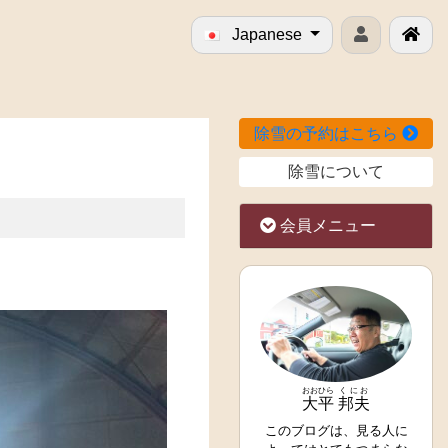
Japanese
除雪の予約はこちら
除雪について
会員メニュー
おおひら
くにお
大平
邦夫
このブログは、見る人に