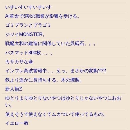
いすいすいすいすいす
AI革命で6割の職業が影響を受ける。
ゴミプランとプラゴミ
ジジイMONSTER。
戦艦大和の建造に関係していた呉砥石。。。
バスマット800枚、、、
カサカサな傘
インフレ高波警報中、、えっ、まさかの変動???
鉄より遥かに長持ちする、木の燻製。
新人類Z
ゆとりよりゆとりないやつはゆとりじゃないやつにおお
い。
使えそうで使えなくてムカついて使ってるもの。
イエロー教