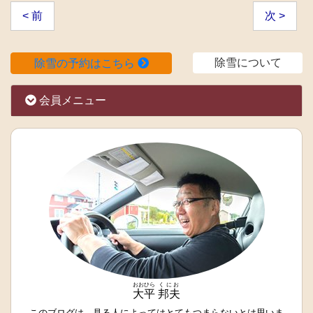
< 前
次 >
除雪について
除雪の予約はこちら
会員メニュー
おおひら
くにお
大平
邦夫
このブログは、見る人によってはとてもつまらないとは思いま