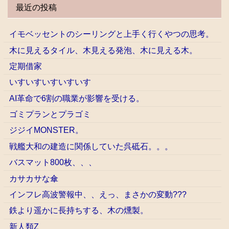
最近の投稿
イモベッセントのシーリングと上手く行くやつの思考。
木に見えるタイル、木見える発泡、木に見える木。
定期借家
いすいすいすいすいす
AI革命で6割の職業が影響を受ける。
ゴミプランとプラゴミ
ジジイMONSTER。
戦艦大和の建造に関係していた呉砥石。。。
バスマット800枚、、、
カサカサな傘
インフレ高波警報中、、えっ、まさかの変動???
鉄より遥かに長持ちする、木の燻製。
新人類Z