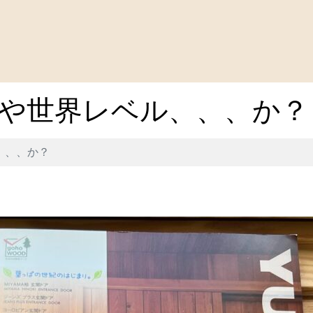
や世界レベル、、、か？
、、、か？