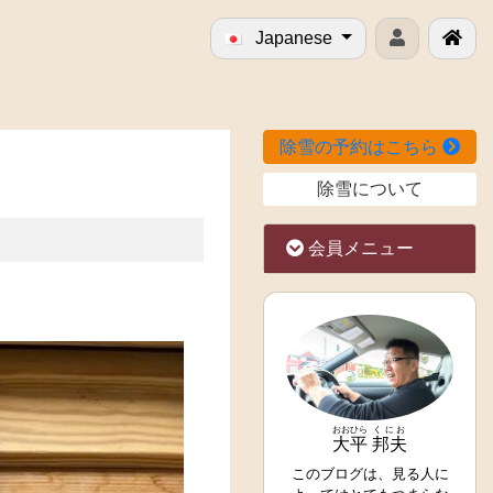
Japanese
除雪の予約はこちら
除雪について
会員メニュー
おおひら
くにお
大平
邦夫
このブログは、見る人に