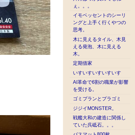
ぇ。。。
イモベッセントのシーリ
ングと上手く行くやつの
思考。
木に見えるタイル、木見
える発泡、木に見える
木。
定期借家
いすいすいすいすいす
AI革命で6割の職業が影響
を受ける。
ゴミプランとプラゴミ
ジジイMONSTER。
戦艦大和の建造に関係し
ていた呉砥石。。。
バスマット800枚、、、