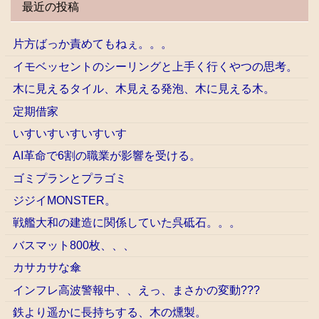
最近の投稿
片方ばっか責めてもねぇ。。。
イモベッセントのシーリングと上手く行くやつの思考。
木に見えるタイル、木見える発泡、木に見える木。
定期借家
いすいすいすいすいす
AI革命で6割の職業が影響を受ける。
ゴミプランとプラゴミ
ジジイMONSTER。
戦艦大和の建造に関係していた呉砥石。。。
バスマット800枚、、、
カサカサな傘
インフレ高波警報中、、えっ、まさかの変動???
鉄より遥かに長持ちする、木の燻製。